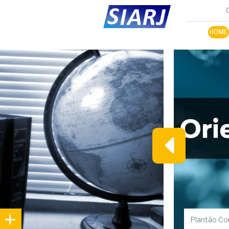
HOME
+
Plantão Cor