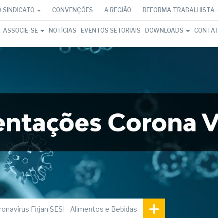
O SINDICATO
CONVENÇÕES
A REGIÃO
REFORMA TRABALHISTA
ASSOCIE-SE
NOTÍCIAS
EVENTOS SETORIAIS
DOWNLOADS
CONTA
+
onavírus Firjan SESI - Alimentos e Bebidas