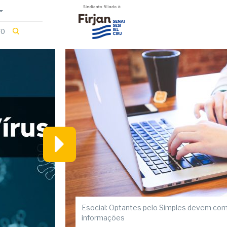
Buscar
TO
no
site
Esocial: Optantes pelo Simples devem com
informações