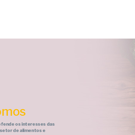
omos
defende os interesses das
 setor de alimentos e