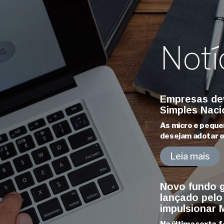
Notí
Empresas dev
Simples Naci
As micro e pequ
desejam adotar o 
Leia mais
Novo fundo g
lançado pelo
impulsionar