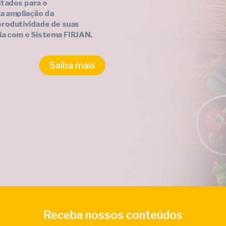
ltados para o
 a ampliação da
produtividade de suas
ia com o Sistema FIRJAN.
Saiba mais
Receba nossos conteúdos