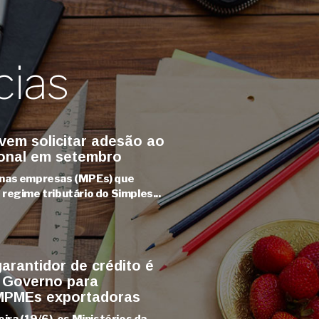
cias
em solicitar adesão ao
onal em setembro
enas empresas (MPEs) que
regime tributário do Simples...
arantidor de crédito é
 Governo para
 MPMEs exportadoras