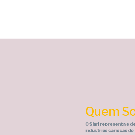
Quem S
O Siarj representa e 
indústrias cariocas do