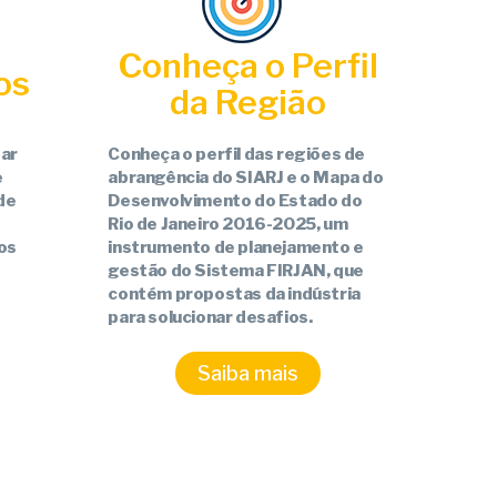
Conheça o Perfil
os
da Região
ar
Conheça o perfil das regiões de
e
abrangência do SIARJ e o Mapa do
de
Desenvolvimento do Estado do
Rio de Janeiro 2016-2025, um
os
instrumento de planejamento e
gestão do Sistema FIRJAN, que
contém propostas da indústria
para solucionar desafios.
Saiba mais