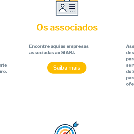
Os associados
Encontre aqui as empresas
Ass
s
associadas ao SIARJ.
des
o
par
nte
ser
Saiba mais
iro.
do 
par
ofe