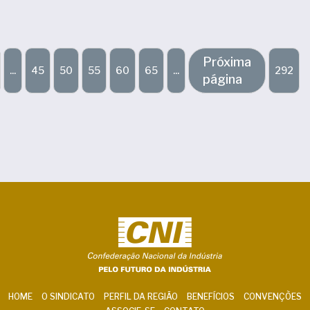
Próxima
...
45
50
55
60
65
...
292
página
HOME
O SINDICATO
PERFIL DA REGIÃO
BENEFÍCIOS
CONVENÇÕES