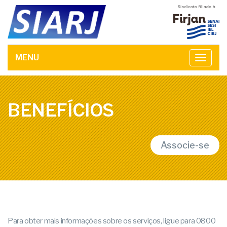
MENU
Toggle
navega
BENEFÍCIOS
Associe-se
Para obter mais informações sobre os serviços, ligue para 0800